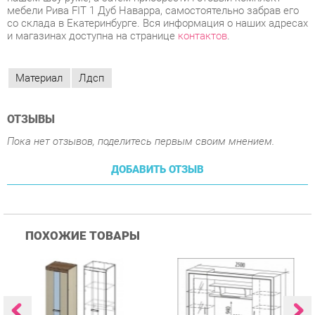
Материал
Лдсп
ОТЗЫВЫ
Пока нет отзывов, поделитесь первым своим мнением.
ДОБАВИТЬ ОТЗЫВ
ПОХОЖИЕ ТОВАРЫ
Гостиная Стиль
Гостиная Витра
К
Атлантида-2 Венге-дуб
Симфония 7.10
п