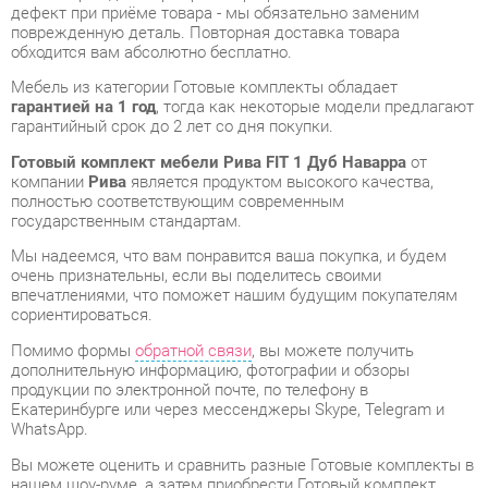
Мебель из категории Готовые комплекты обладает
гарантией на 1 год
, тогда как некоторые модели предлагают
гарантийный срок до 2 лет со дня покупки.
Готовый комплект мебели Рива FIT 1 Дуб Наварра
от
компании
Рива
является продуктом высокого качества,
полностью соответствующим современным
государственным стандартам.
Мы надеемся, что вам понравится ваша покупка, и будем
очень признательны, если вы поделитесь своими
впечатлениями, что поможет нашим будущим покупателям
сориентироваться.
Помимо формы
обратной связи
, вы можете получить
дополнительную информацию, фотографии и обзоры
продукции по электронной почте, по телефону в
Екатеринбурге или через мессенджеры Skype, Telegram и
WhatsApp.
Вы можете оценить и сравнить разные Готовые комплекты в
нашем шоу-руме, а затем приобрести Готовый комплект
мебели Рива FIT 1 Дуб Наварра, самостоятельно забрав его
со склада в Екатеринбурге. Вся информация о наших адресах
и магазинах доступна на странице
контактов
.