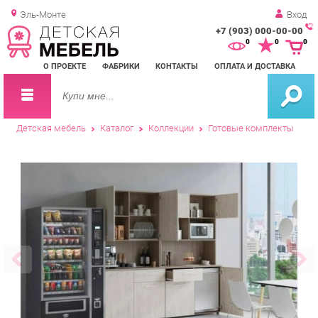
Эль-Монте
Вход
+7 (903) 000-00-00
Зак
0
0
0
обр
О ПРОЕКТЕ
ФАБРИКИ
КОНТАКТЫ
ОПЛАТА И ДОСТАВКА
зво
Детская мебель
Каталог
Коллекции
Готовые комплекты