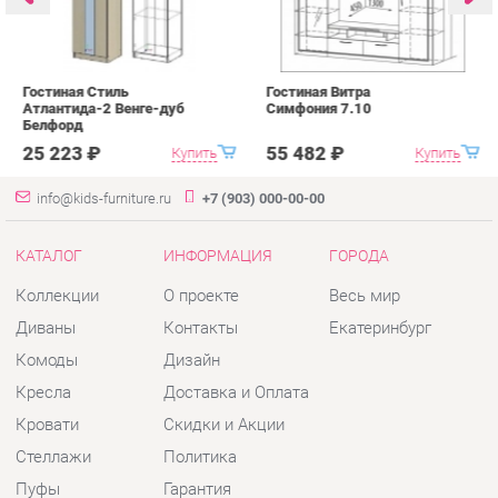
Белфорд
А
с
25 223 ₽
55 482 ₽
Купить
Купить
info@kids-furniture.ru
+7 (903) 000-00-00
КАТАЛОГ
ИНФОРМАЦИЯ
ГОРОДА
Коллекции
О проекте
Весь мир
Диваны
Контакты
Екатеринбург
Комоды
Дизайн
Кресла
Доставка и Оплата
Кровати
Скидки и Акции
Стеллажи
Политика
Пуфы
Гарантия
Столы
Помощь
Стулья
Тумбы
Шкафы