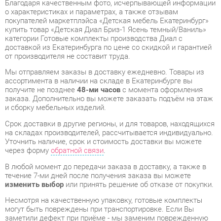
купить товар «Детская Диал Бриз-1 Ясень темный/Ваниль»
категории Готовые комплекты производства Диал с
доставкой из Екатеринбурга по цене со скидкой и гарантией
от производителя не составит труда.
Мы отправляем заказы в доставку ежедневно. Товары из
ассортимента в наличии на складе в Екатеринбурге вы
получите не позднее
48-ми часов
с момента оформления
заказа. Дополнительно вы можете заказать подъём на этаж
и сборку мебельных изделий.
Срок доставки в другие регионы, и для товаров, находящихся
на складах производителей, рассчитывается индивидуально.
Уточнить наличие, срок и стоимость доставки вы можете
через форму
обратной связи
.
В любой момент до передачи заказа в доставку, а также в
течение 7-ми дней после получения заказа вы можете
изменить выбор
или принять решение об отказе от покупки.
Несмотря на качественную упаковку, готовые комплекты
могут быть повреждены при транспортировке. Если Вы
заметили дефект при приёме - мы заменим поврежденную
деталь.
Повторная доставка
товара -
бесплатна
.
На всю мебель категории Готовые комплекты
распространяется
гарантия 1 год
, а на некоторые модели – 2