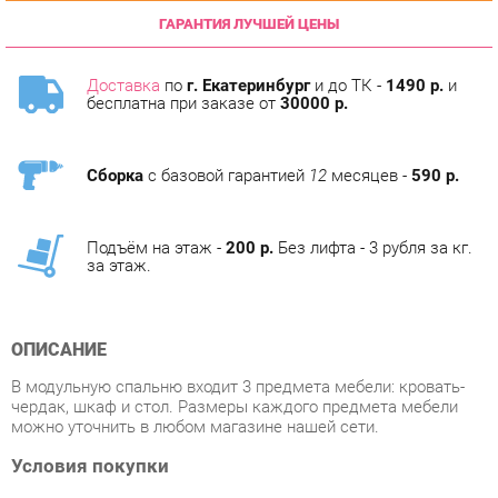
Доставка
по
г. Екатеринбург
и до ТК -
1490 р.
и
бесплатна при заказе от
30000 р.
Сборка
с базовой гарантией
12
месяцев -
590 р.
Подъём на этаж -
200 р.
Без лифта - 3 рубля за кг.
за этаж.
ОПИСАНИЕ
В модульную спальню входит 3 предмета мебели: кровать-
чердак, шкаф и стол. Размеры каждого предмета мебели
можно уточнить в любом магазине нашей сети.
Условия покупки
Благодаря качественным фото, исчерпывающей информации
о характеристиках и параметрах, а также отзывам
покупателей маркетплэйса «Детская мебель Екатеринбург»