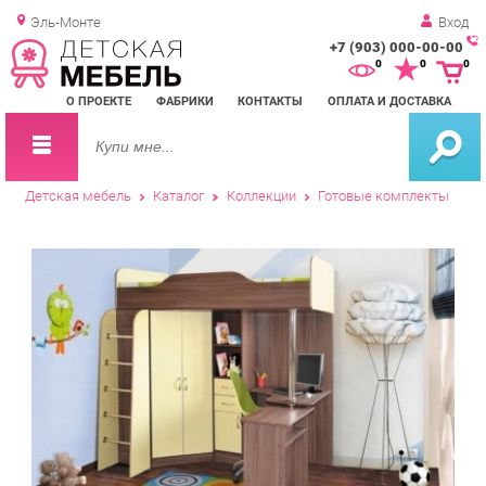
Эль-Монте
Вход
+7 (903) 000-00-00
Зак
0
0
0
обр
О ПРОЕКТЕ
ФАБРИКИ
КОНТАКТЫ
ОПЛАТА И ДОСТАВКА
зво
Детская мебель
Каталог
Коллекции
Готовые комплекты