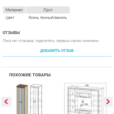
ОТЗЫВЫ
Пока нет отзывов, поделитесь первым своим мнением.
ДОБАВИТЬ ОТЗЫВ
ПОХОЖИЕ ТОВАРЫ
Гостиная Стиль
Гостиная Витра
К
Атлантида-2 Венге-дуб
Симфония 7.10
п
Белфорд
А
с
25 223 ₽
55 482 ₽
Купить
Купить