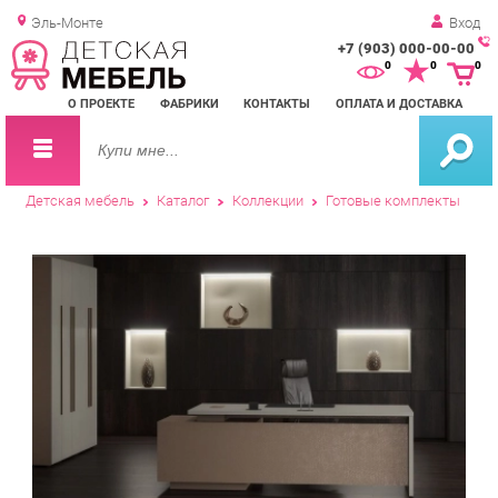
Эль-Монте
Вход
+7 (903) 000-00-00
Зак
0
0
0
обр
О ПРОЕКТЕ
ФАБРИКИ
КОНТАКТЫ
ОПЛАТА И ДОСТАВКА
зво
Детская мебель
Каталог
Коллекции
Готовые комплекты