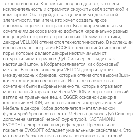
элегантности, так и тем, кто хочет создать яркое,
запоминающееся пространство. Благодаря уникальным
сочетаниям декоров можно добиться кардинально разных
концепций от строгих до роскошных. Помимо эстетики,
декоры VELLION отличаются технологичностью. В коллекции
использованы покрытия EGGER с технологией синхронной
поры, которые делают декоры неотличимыми от
натуральных материалов. Дуб Сильвер выглядит как
настоящий шпон, а Кобрапереливается, как бронзовый
металл. В основе коллекции VELION декоры лучших
международных брендов, которые отличаются высочайшим
качеством и долговечностью. Из тысяч возможных
сочетаний были выбраны именно те, которые отражают
многогранный характер мебели VELION и выражают новый
взгляд на привычные вещи. EGGER основной декор в
коллекции VELION, из него выполнены корпусы изделий.
Мебель в декоре Кобра дополняется металлической
фурнитурой бронзового цвета. Мебель в декоре Дуб Сильвер
дополнена матовой черной фурнитурой. KASTAMONU
EVOSOFT декор столешниц и фасадов. Премиальное
покрытие EVOSOFT обладает уникальными свойствами. Это
матовая и бархатистая на ощупь поверхность, к которой
приятно прикасаться. При этом, она удивительно практична
обеспечивает защиту от следов пальцев, чистящих
абразивов, ультрафиолета и химических веществ. Удобные
места для хранения, ящики с плавным ходом и доводчиками,