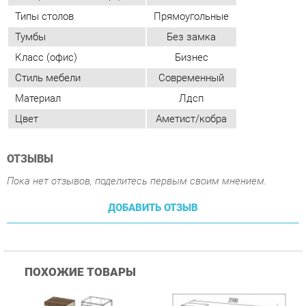
Материал
Лдсп
Цвет
Аметист/кобра
ОТЗЫВЫ
Пока нет отзывов, поделитесь первым своим мнением.
ДОБАВИТЬ ОТЗЫВ
ПОХОЖИЕ ТОВАРЫ
Гостиная Стиль
Гостиная Витра
К