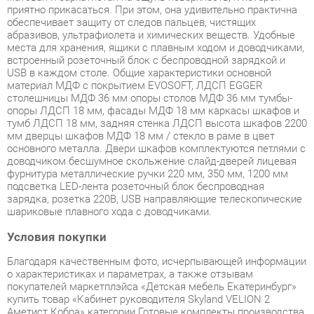
встроенный розеточный блок с беспроводной зарядкой и
USB в каждом столе. Общие характеристики основной
материал МДФ с покрытием EVOSOFT, ЛДСП EGGER
столешницы МДФ 36 мм опоры столов МДФ 36 мм тумбы-
опоры ЛДСП 18 мм, фасады МДФ 18 мм каркасы шкафов и
тумб ЛДСП 18 мм, задняя стенка ЛДСП высота шкафов 2200
мм дверцы шкафов МДФ 18 мм / стекло в раме в цвет
основного металла. Двери шкафов комплектуются петлями с
доводчиком бесшумное скольжение слайд-дверей лицевая
фурнитура металлические ручки 220 мм, 350 мм, 1200 мм
подсветка LED-лента розеточный блок беспроводная
зарядка, розетка 220В, USB направляющие телескопические
шариковые плавного хода с доводчиками.
Условия покупки
Благодаря качественным фото, исчерпывающей информации
о характеристиках и параметрах, а также отзывам
покупателей маркетплэйса «Детская мебель Екатеринбург»
купить товар «Кабинет руководителя Skyland VELION 2
Аметист Кобра» категории Готовые комплекты производства
Skyland с доставкой из Екатеринбурга по цене со скидкой и
гарантией от производителя не составит труда.
Мы отправляем заказы в доставку ежедневно. Товары из
ассортимента в наличии на складе в Екатеринбурге вы