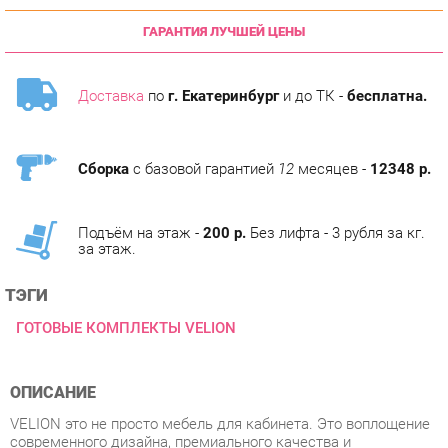
Доставка
по
г. Екатеринбург
и до ТК -
бесплатна.
Сборка
с базовой гарантией
12
месяцев -
12348 р.
Подъём на этаж -
200 р.
Без лифта - 3 рубля за кг.
за этаж.
ТЭГИ
ГОТОВЫЕ КОМПЛЕКТЫ VELION
ОПИСАНИЕ
VELION это не просто мебель для кабинета. Это воплощение
современного дизайна, премиального качества и
технологичности. Коллекция создана для тех, кто ценит
исключительность и стремится окружить себя эстетикой и
комфортом. Она подойдет как ценителям сдержанной