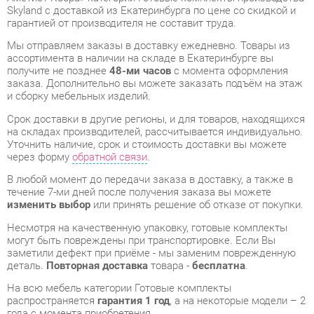
получите не позднее
48-ми часов
с момента оформления
заказа. Дополнительно вы можете заказать подъём на этаж
и сборку мебельных изделий.
Срок доставки в другие регионы, и для товаров, находящихся
на складах производителей, рассчитывается индивидуально.
Уточнить наличие, срок и стоимость доставки вы можете
через форму
обратной связи
.
В любой момент до передачи заказа в доставку, а также в
течение 7-ми дней после получения заказа вы можете
изменить выбор
или принять решение об отказе от покупки.
Несмотря на качественную упаковку, готовые комплекты
могут быть повреждены при транспортировке. Если Вы
заметили дефект при приёме - мы заменим поврежденную
деталь.
Повторная доставка
товара -
бесплатна
.
На всю мебель категории Готовые комплекты
распространяется
гарантия 1 год
, а на некоторые модели – 2
года с момента приобретения.
Кабинет руководителя Skyland VELION 2 Аметист Кобра
-
это качественное изделие производства
Skyland
,
соответствующее современному государственному
стандарту.