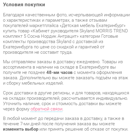
покупателей маркетплэйса «Детская мебель Екатеринбург»
купить товар «Кабинет руководителя Skyland MORRIS TREND
комплект 5 Сосна Нордик Антрацит» категории Готовые
комплекты производства Skyland с доставкой из
Екатеринбурга по цене со скидкой и гарантией от
производителя не составит труда.
Мы отправляем заказы в доставку ежедневно. Товары из
ассортимента в наличии на складе в Екатеринбурге вы
получите не позднее
48-ми часов
с момента оформления
заказа. Дополнительно вы можете заказать подъём на этаж
и сборку мебельных изделий.
Срок доставки в другие регионы, и для товаров, находящихся
на складах производителей, рассчитывается индивидуально.
Уточнить наличие, срок и стоимость доставки вы можете
через форму
обратной связи
.
В любой момент до передачи заказа в доставку, а также в
течение 7-ми дней после получения заказа вы можете
изменить выбор
или принять решение об отказе от покупки.
Несмотря на качественную упаковку, готовые комплекты
могут быть повреждены при транспортировке. Если Вы
заметили дефект при приёме - мы заменим поврежденную
деталь.
Повторная доставка
товара -
бесплатна
.