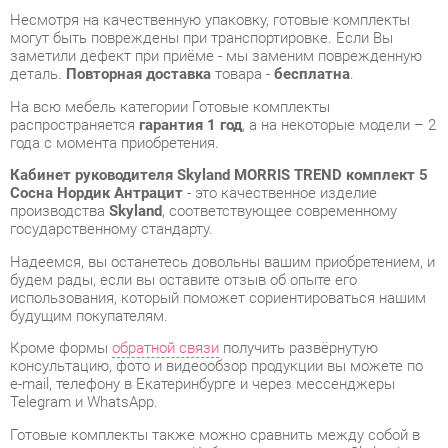
На всю мебель категории Готовые комплекты
распространяется
гарантия 1 год
, а на некоторые модели – 2
года с момента приобретения.
Кабинет руководителя Skyland MORRIS TREND комплект 5
Сосна Нордик Антрацит
- это качественное изделие
производства
Skyland
, соответствующее современному
государственному стандарту.
Надеемся, вы останетесь довольны вашим приобретением, и
будем рады, если вы оставите отзыв об опыте его
использования, который поможет сориентироваться нашим
будущим покупателям.
Кроме формы
обратной связи
получить развёрнутую
консультацию, фото и видеообзор продукции вы можете по
e-mail, телефону в Екатеринбурге и через мессенджеры
Telegram и WhatsApp.
Готовые комплекты также можно сравнить между собой в
нашем шоу-руме и купить Кабинет руководителя Skyland
MORRIS TREND комплект 5 Сосна Нордик Антрацит,
самостоятельно забрав его с нашего центрального склада в
г. Екатеринбург. Полный список адресов и магазинов
смотрите на странице
контактов
.