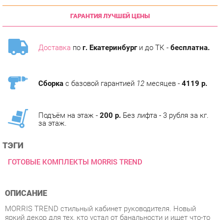
Доставка
по
г. Екатеринбург
и до ТК -
бесплатна.
Сборка
с базовой гарантией
12
месяцев -
4119 р.
Подъём на этаж -
200 р.
Без лифта - 3 рубля за кг.
за этаж.
ТЭГИ
ГОТОВЫЕ КОМПЛЕКТЫ MORRIS TREND
ОПИСАНИЕ
MORRIS TREND стильный кабинет руководителя. Новый
яркий декор для тех, кто устал от банальности и ищет что-то
действительно уникальное. Контрастный оттенок сосны
привносит в интерьер особый колорит, создавая среду,
полную спокойствия и силы. Сочетание брутального декора