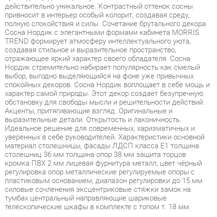
Сосна Нордик с элегантными формами кабинета MORRIS
TREND формирует атмосферу интеллектуального уюта,
создавая стильное и выразительное пространство,
отражающее яркий характер своего обладателя. Сосна
Нордик стремительно набирает популярность как смелый
выбор, выгодно выделяющийся на фоне уже привычных
спокойных декоров. Сосна Нордик воплощает в себе мощь и
характер самой природы. Этот декор создает безупречную
обстановку для свободы мысли и решительности действий.
Акценты, притягивающие взгляд. Оригинальные и
выразительные детали. Открытость и лаконичность.
Идеальное решение для современных, харизматичных и
уверенных в себе руководителей. Характеристики основной
материал столешницы, фасады ЛДСП класса Е1 толщина
столешниц 36 мм толщина опор 38 мм защита торцов
кромка ПВХ 2 мм лицевая фурнитура металл, цвет чёрный
регулировка опор металлические регулируемые опоры с
пластиковым основанием, диапазон регулировки до 15 мм
силовые сочленения эксцентриковые стяжки замок на
тумбах центральный направляющие шариковые
телескопические шкафы в комплекте с топом т. 18 мм.
Условия покупки
Благодаря качественным фото, исчерпывающей информации
о характеристиках и параметрах, а также отзывам