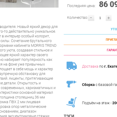
86 0
Последняя цена:
-
+
Количество:
водителя. Новый яркий декор для
УТО
что-то действительно уникальное.
 в интерьер особый колорит,
ПРИГЛ
 силы. Сочетание брутального
формами кабинета MORRIS TREND
го уюта, создавая стильное и
ГАРАН
ющее яркий характер своего
но набирает популярность как
я на фоне уже привычных
Доставка
по
г. Екат
лощает в себе мощь и характер
езупречную обстановку для
твий. Акценты, притягивающие
е детали. Открытость и
Сборка
с базовой г
я современных, харизматичных и
актеристики основной материал
толщина столешниц 36 мм
ромка ПВХ 2 мм лицевая
Подъём на этаж -
20
ировка опор металлические
снованием, диапазон
ения эксцентриковые стяжки
ТЭГИ