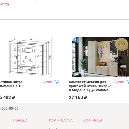
актов
.
остиная Витра
Купить
Комплект мебели для
Купить
имфония 7.10
прихожей Стиль Оскар-7
А Модена 1 Дуб сонома
светлый Крем
5 482 ₽
27 163 ₽
) 000-00-00
ГОРОДА
КАРТА САЙТА
КОНТАКТЫ