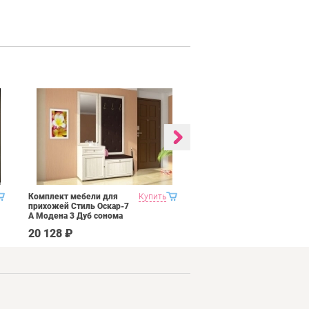
Комплект мебели для
Купить
Гостиная 2 Domani
прихожей Стиль Оскар-7
Ливорно Дуб сонома
А Модена 3 Дуб сонома
светлый Крем
20 128 ₽
65 590 ₽