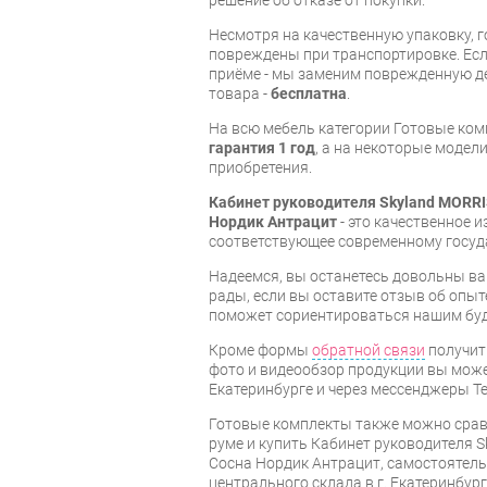
решение об отказе от покупки.
Несмотря на качественную упаковку, 
повреждены при транспортировке. Есл
приёме - мы заменим поврежденную д
товара -
бесплатна
.
На всю мебель категории Готовые ко
гарантия 1 год
, а на некоторые модели
приобретения.
Кабинет руководителя Skyland MORRI
Нордик Антрацит
- это качественное 
соответствующее современному госуд
Надеемся, вы останетесь довольны ва
рады, если вы оставите отзыв об опыт
поможет сориентироваться нашим бу
Кроме формы
обратной связи
получит
фото и видеообзор продукции вы может
Екатеринбурге и через мессенджеры Te
Готовые комплекты также можно срав
руме и купить Кабинет руководителя 
Сосна Нордик Антрацит, самостоятель
центрального склада в г. Екатеринбур