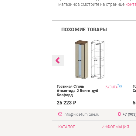
магазинов смотрите на странице
конт
ПОХОЖИЕ ТОВАРЫ
 Domani
Купить
Гостиная Стиль
Купить
Г
рех донской
Атлантида-2 Венге-дуб
С
Белфорд
₽
25 223 ₽
5
info@kids-furniture.ru
+7 (903
КАТАЛОГ
ИНФОРМАЦИЯ