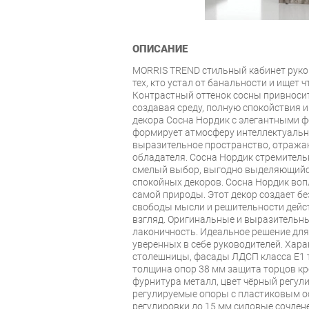
ОПИСАНИЕ
MORRIS TREND стильный кабинет руко
тех, кто устал от банальности и ищет 
Контрастный оттенок сосны привносит
создавая среду, полную спокойствия и
декора Сосна Нордик с элегантными 
формирует атмосферу интеллектуально
выразительное пространство, отража
обладателя. Сосна Нордик стремитель
смелый выбор, выгодно выделяющийс
спокойных декоров. Сосна Нордик воп
самой природы. Этот декор создает б
свободы мысли и решительности дейс
взгляд. Оригинальные и выразительны
лаконичность. Идеальное решение дл
уверенных в себе руководителей. Хар
столешницы, фасады ЛДСП класса Е1 
толщина опор 38 мм защита торцов к
фурнитура металл, цвет чёрный регул
регулируемые опоры с пластиковым о
регулировки до 15 мм силовые сочлен