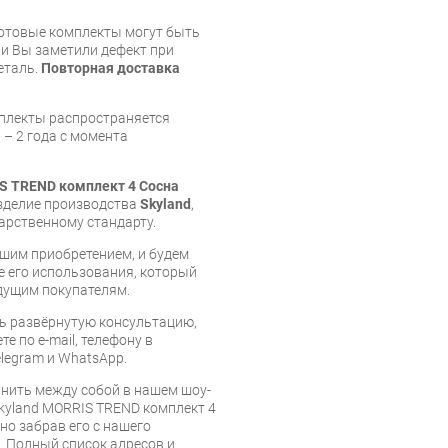
готовые комплекты могут быть
и Вы заметили дефект при
еталь.
Повторная доставка
мплекты распространяется
 – 2 года с момента
S TREND комплект 4 Сосна
изделие производства
Skyland
,
арственному стандарту.
шим приобретением, и будем
е его использования, который
дущим покупателям.
ь развёрнутую консультацию,
е по e-mail, телефону в
legram и WhatsApp.
нить между собой в нашем шоу-
Skyland MORRIS TREND комплект 4
но забрав его с нашего
г. Полный список адресов и