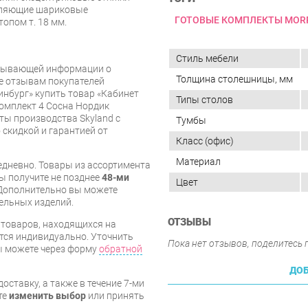
вляющие шариковые
ГОТОВЫЕ КОМПЛЕКТЫ MORR
топом т. 18 мм.
Стиль мебели
рпывающей информации о
Толщина столешницы, мм
же отзывам покупателей
инбург» купить товар «Кабинет
Типы столов
омплект 4 Сосна Нордик
ты производства Skyland с
Тумбы
 скидкой и гарантией от
Класс (офис)
Материал
дневно. Товары из ассортимента
вы получите не позднее
48-ми
Цвет
Дополнительно вы можете
бельных изделий.
ОТЗЫВЫ
я товаров, находящихся на
тся индивидуально. Уточнить
Пока нет отзывов, поделитесь
вы можете через форму
обратной
ДОБ
оставку, а также в течение 7-ми
те
изменить выбор
или принять