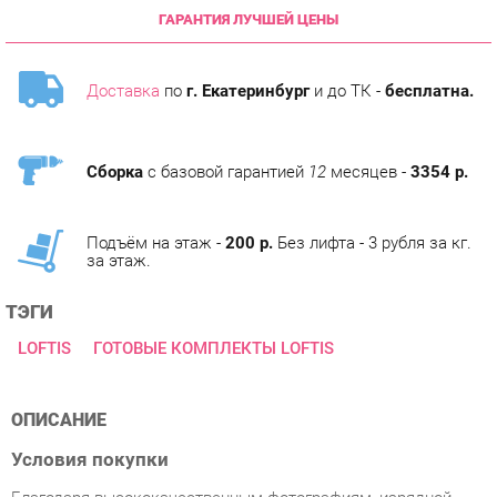
Доставка
по
г. Екатеринбург
и до ТК -
бесплатна.
Сборка
с базовой гарантией
12
месяцев -
3354 р.
Подъём на этаж -
200 р.
Без лифта - 3 рубля за кг.
за этаж.
ТЭГИ
LOFTIS
ГОТОВЫЕ КОМПЛЕКТЫ LOFTIS
ОПИСАНИЕ
Условия покупки
Благодаря высококачественным фотографиям, изрядной
информации о особенностях и субъективным мнениям
покупателей, приобретение товара Кабинет руководителя
Skyland LOFTIS 2 Дуб Бофорд/Черный категории Готовые