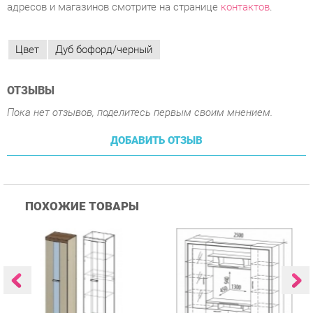
ОТЗЫВЫ
Пока нет отзывов, поделитесь первым своим мнением.
ДОБАВИТЬ ОТЗЫВ
ПОХОЖИЕ ТОВАРЫ
Гостиная Стиль
Гостиная Витра
К
Атлантида-2 Венге-дуб
Симфония 7.10
п
Белфорд
А
с
25 223 ₽
55 482 ₽
Купить
Купить