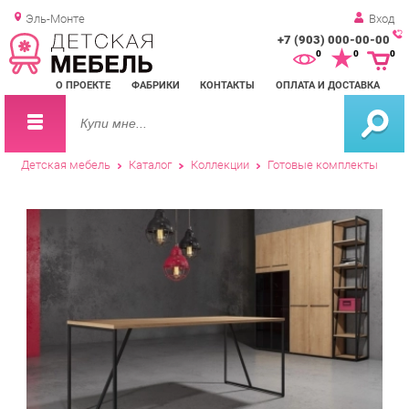
Эль-Монте
Вход
+7 (903) 000-00-00
Зак
0
0
0
обр
О ПРОЕКТЕ
ФАБРИКИ
КОНТАКТЫ
ОПЛАТА И ДОСТАВКА
зво
Детская мебель
Каталог
Коллекции
Готовые комплекты