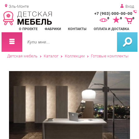
Эль-Монте
Вход
+7 (903) 000-00-00
Зак
0
0
0
обр
О ПРОЕКТЕ
ФАБРИКИ
КОНТАКТЫ
ОПЛАТА И ДОСТАВКА
зво
Детская мебель
Каталог
Коллекции
Готовые комплекты