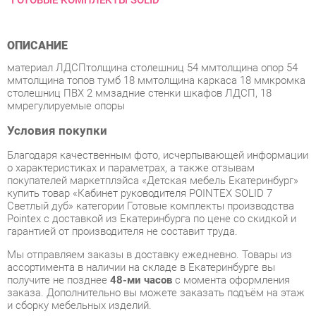
ОПИСАНИЕ
материал ЛДСПтолщина столешниц 54 ммтолщина опор 54
ммтолщина топов тумб 18 ммтолщина каркаса 18 ммкромка
столешниц ПВХ 2 ммзадние стенки шкафов ЛДСП, 18
ммрегулируемые опоры
Условия покупки
Благодаря качественным фото, исчерпывающей информации
о характеристиках и параметрах, а также отзывам
покупателей маркетплэйса «Детская мебель Екатеринбург»
купить товар «Кабинет руководителя POINTEX SOLID 7
Светлый дуб» категории Готовые комплекты производства
Pointex с доставкой из Екатеринбурга по цене со скидкой и
гарантией от производителя не составит труда.
Мы отправляем заказы в доставку ежедневно. Товары из
ассортимента в наличии на складе в Екатеринбурге вы
получите не позднее
48-ми часов
с момента оформления
заказа. Дополнительно вы можете заказать подъём на этаж
и сборку мебельных изделий.
Срок доставки в другие регионы, и для товаров, находящихся
на складах производителей, рассчитывается индивидуально.
Уточнить наличие, срок и стоимость доставки вы можете
через форму
обратной связи
.