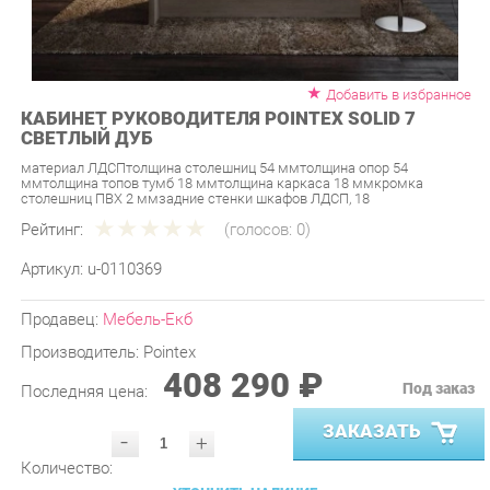
Добавить в избранное
КАБИНЕТ РУКОВОДИТЕЛЯ POINTEX SOLID 7
СВЕТЛЫЙ ДУБ
материал ЛДСПтолщина столешниц 54 ммтолщина опор 54
ммтолщина топов тумб 18 ммтолщина каркаса 18 ммкромка
столешниц ПВХ 2 ммзадние стенки шкафов ЛДСП, 18
Рейтинг:
(голосов:
0
)
Артикул:
u-0110369
Продавец:
Мебель-Екб
Производитель:
Pointex
408 290 ₽
Под заказ
Последняя цена:
ЗАКАЗАТЬ
-
+
Количество:
УТОЧНИТЬ НАЛИЧИЕ