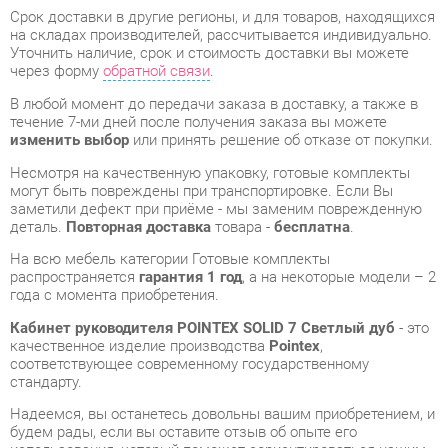
В любой момент до передачи заказа в доставку, а также в
течение 7-ми дней после получения заказа вы можете
изменить выбор
или принять решение об отказе от покупки.
Несмотря на качественную упаковку, готовые комплекты
могут быть повреждены при транспортировке. Если Вы
заметили дефект при приёме - мы заменим поврежденную
деталь.
Повторная доставка
товара -
бесплатна
.
На всю мебель категории Готовые комплекты
распространяется
гарантия 1 год
, а на некоторые модели – 2
года с момента приобретения.
Кабинет руководителя POINTEX SOLID 7 Светлый дуб
- это
качественное изделие производства
Pointex
,
соответствующее современному государственному
стандарту.
Надеемся, вы останетесь довольны вашим приобретением, и
будем рады, если вы оставите отзыв об опыте его
использования, который поможет сориентироваться нашим
будущим покупателям.
Кроме формы
обратной связи
получить развёрнутую
консультацию, фото и видеообзор продукции вы можете по
e-mail, телефону в Екатеринбурге и через мессенджеры