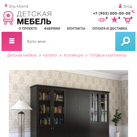
Эль-Монте
Вход
+7 (903) 000-00-00
Зак
0
0
0
обр
О ПРОЕКТЕ
ФАБРИКИ
КОНТАКТЫ
ОПЛАТА И ДОСТАВКА
зво
Детская мебель
Каталог
Коллекции
Готовые комплекты