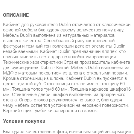
Кабинет для руководителя Dublin отличается от классической
офисной мебели благодаря своему величественному виду.
Мебель Dublin выполнена из натуральных материалов
высшего качества. Своеобразный рисунок древесной
фактуры и тe;мный тон коллекции делают элементы Dublin
незабываемыми. Кабинет Dublin предназначен для тех, кто
привык мыслить нестандартно и любит импровизации.
Технические характеристики Страна производитель кабинета
для руководителя Dublin - Китай. Мебель Dublin выполнена из
МДФ с матовым покрытием из шпона с открытыми порами.
Кромка столешниц из шпона. Кабинет Dublin выпускается в
цвете тe;мный дуб. Столешницы столов имеют толщину 60
мм. Толщина топов тумб 60 мм. Толщина каркасов шкафов16
мм. Стеклянные двери шкафов выполнены из прозрачного
стекла. Опоры столов регулируются по высоте, благодаря
чему мебель остаe;тся устойчивой на неровной поверхности.
Верхний ящик тумбочки запирается на замок.
Условия покупки
Благодаря качественным фото, исчерпывающей информации
о характеристиках и параметрах, а также отзывам
покупателей маркетплэйса «Детская мебель Екатеринбург»
купить товар «Кабинет руководителя POINTEX Dublin набор 7
темный дуб» категории Готовые комплекты производства