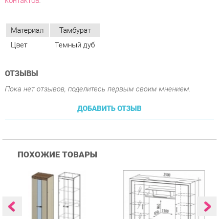
ОТЗЫВЫ
Пока нет отзывов, поделитесь первым своим мнением.
ДОБАВИТЬ ОТЗЫВ
ПОХОЖИЕ ТОВАРЫ
Гостиная Стиль
Гостиная Витра
К
Атлантида-2 Венге-дуб
Симфония 7.10
п
Белфорд
А
с
25 223 ₽
55 482 ₽
Купить
Купить