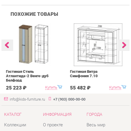
Гостиная Стиль
Гостиная Витра
К
Атлантида-2 Венге-дуб
Симфония 7.10
п
Белфорд
А
с
25 223 ₽
55 482 ₽
Купить
Купить
info@kids-furniture.ru
+7 (903) 000-00-00
КАТАЛОГ
ИНФОРМАЦИЯ
ГОРОДА
Коллекции
О проекте
Весь мир
Диваны
Контакты
Екатеринбург
Комоды
Дизайн
Кресла
Доставка и Оплата
Кровати
Скидки и Акции
Стеллажи
Политика