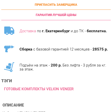
ГАРАНТИЯ ЛУЧШЕЙ ЦЕНЫ
Доставка
по
г. Екатеринбург
и до ТК -
бесплатна.
Сборка
с базовой гарантией
12
месяцев -
28575 р.
Подъём на этаж -
200 р.
Без лифта - 3 рубля за кг.
за этаж.
ТЭГИ
ГОТОВЫЕ КОМПЛЕКТЫ VELION VENEER
ОПИСАНИЕ
Кабинет VELION VENEER это воплощение гармонии, где
натуральные материалы и современные технологии
сливаются в единый визуальный язык. Натуральный шпон