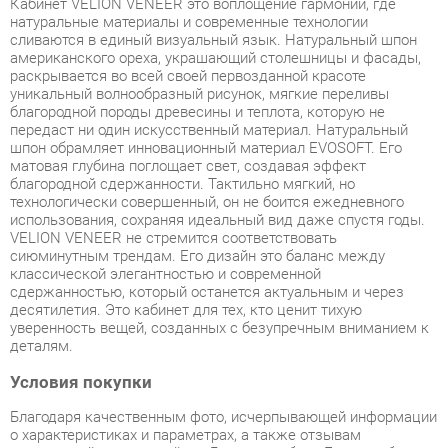
американского ореха, украшающий столешницы и фасады,
раскрывается во всей своей первозданной красоте
уникальный волнообразный рисунок, мягкие переливы
благородной породы древесины и теплота, которую не
передаст ни один искусственный материал. Натуральный
шпон обрамляет инновационный материал EVOSOFT. Его
матовая глубина поглощает свет, создавая эффект
благородной сдержанности. Тактильно мягкий, но
технологически совершенный, он не боится ежедневного
использования, сохраняя идеальный вид даже спустя годы.
VELION VENEER не стремится соответствовать
сиюминутным трендам. Его дизайн это баланс между
классической элегантностью и современной
сдержанностью, который останется актуальным и через
десятилетия. Это кабинет для тех, кто ценит тихую
уверенность вещей, созданных с безупречным вниманием к
деталям.
Условия покупки
Благодаря качественным фото, исчерпывающей информации
о характеристиках и параметрах, а также отзывам
покупателей маркетплэйса «Детская мебель Екатеринбург»
купить товар «Кабинет для переговоров Skyland VELION
VENEER 01 Американский орех Яшма черная» категории
Готовые комплекты производства Skyland с доставкой из