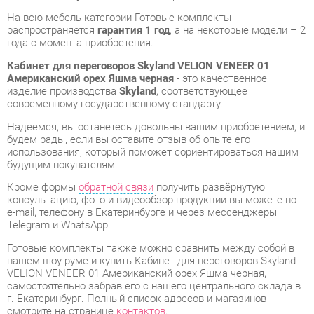
Кабинет для переговоров Skyland VELION VENEER 01
Американский орех Яшма черная
- это качественное
изделие производства
Skyland
, соответствующее
современному государственному стандарту.
Надеемся, вы останетесь довольны вашим приобретением, и
будем рады, если вы оставите отзыв об опыте его
использования, который поможет сориентироваться нашим
будущим покупателям.
Кроме формы
обратной связи
получить развёрнутую
консультацию, фото и видеообзор продукции вы можете по
e-mail, телефону в Екатеринбурге и через мессенджеры
Telegram и WhatsApp.
Готовые комплекты также можно сравнить между собой в
нашем шоу-руме и купить Кабинет для переговоров Skyland
VELION VENEER 01 Американский орех Яшма черная,
самостоятельно забрав его с нашего центрального склада в
г. Екатеринбург. Полный список адресов и магазинов
смотрите на странице
контактов
.
Стиль мебели
Современный
Толщина столешницы,
36
мм