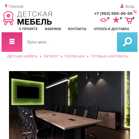
Помона
Вход
+7 (903) 000-00-00
Зак
0
0
0
обр
О ПРОЕКТЕ
ФАБРИКИ
КОНТАКТЫ
ОПЛАТА И ДОСТАВКА
зво
Детская мебель
Каталог
Коллекции
Готовые комплекты