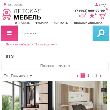
Эль-Монте
Вход
+7 (903) 000-00-00
Зак
0
0
0
обр
О ПРОЕКТЕ
ФАБРИКИ
КОНТАКТЫ
ОПЛАТА И ДОСТАВКА
зво
Детская мебель
Производители
BTS
Показать фильтр
По:
Приоритету
1
2
...
3