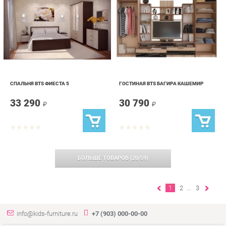
СПАЛЬНЯ BTS ФИЕСТА 5
ГОСТИНАЯ BTS БАГИРА КАШЕМИР
33 290
30 790
₽
₽
БОЛЬШЕ ТОВАРОВ
(
20
/
59
)
1
2
...
3
info@kids-furniture.ru
+7 (903) 000-00-00
КАТАЛОГ
ИНФОРМАЦИЯ
ГОРОДА
Коллекции
О проекте
Весь мир
Диваны
Контакты
Екатеринбург
Комоды
Дизайн