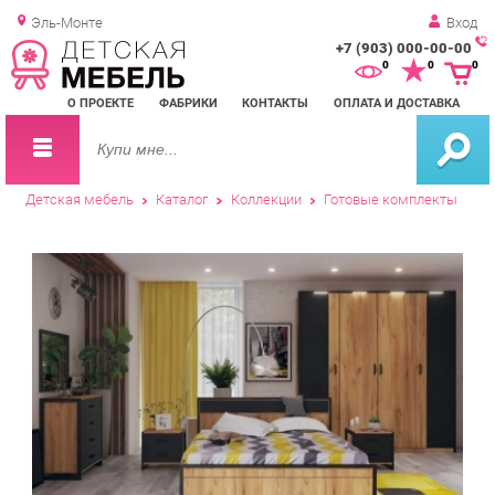
Эль-Монте
Вход
+7 (903) 000-00-00
Зак
0
0
0
обр
О ПРОЕКТЕ
ФАБРИКИ
КОНТАКТЫ
ОПЛАТА И ДОСТАВКА
зво
Детская мебель
Каталог
Коллекции
Готовые комплекты