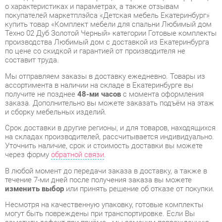
производства Любимый дом с доставкой из Екатеринбурга
по цене со скидкой и гарантией от производителя не
составит труда.
Мы отправляем заказы в доставку ежедневно. Товары из
ассортимента в наличии на складе в Екатеринбурге вы
получите не позднее
48-ми часов
с момента оформления
заказа. Дополнительно вы можете заказать подъём на этаж
и сборку мебельных изделий.
Срок доставки в другие регионы, и для товаров, находящихся
на складах производителей, рассчитывается индивидуально.
Уточнить наличие, срок и стоимость доставки вы можете
через форму
обратной связи
.
В любой момент до передачи заказа в доставку, а также в
течение 7-ми дней после получения заказа вы можете
изменить выбор
или принять решение об отказе от покупки.
Несмотря на качественную упаковку, готовые комплекты
могут быть повреждены при транспортировке. Если Вы
заметили дефект при приёме - мы заменим поврежденную
деталь.
Повторная доставка
товара -
бесплатна
.
На всю мебель категории Готовые комплекты
распространяется
гарантия 1 год
, а на некоторые модели – 2
года с момента приобретения.