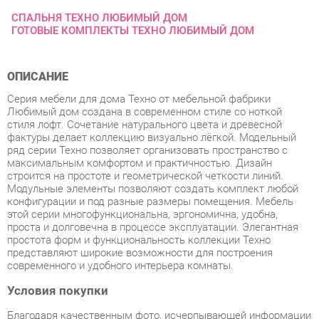
ОПИСАНИЕ
Серия мебели для дома Техно от мебельной фабрики
Любимый дом создана в современном стиле со ноткой
стиля лофт. Сочетание натурального цвета и древесной
фактуры делает коллекцию визуально лёгкой. Модельный
ряд серии Техно позволяет организовать пространство с
максимальным комфортом и практичностью. Дизайн
строится на простоте и геометрической четкости линий.
Модульные элементы позволяют создать комплект любой
конфигурации и под разные размеры помещения. Мебель
этой серии многофункциональна, эргономична, удобна,
проста и долговечна в процессе эксплуатации. Элегантная
простота форм и функциональность коллекции Техно
представляют широкие возможности для построения
современного и удобного интерьера комнаты.
Условия покупки
Благодаря качественным фото, исчерпывающей информации
о характеристиках и параметрах, а также отзывам
покупателей маркетплэйса «Детская мебель Екатеринбург»
купить товар «Комплект мебели для спальни Любимый дом
Техно 02 Дуб Золотой Черный» категории Готовые комплекты