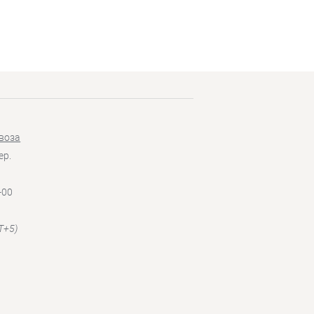
воза
ер.
-00
T+5)