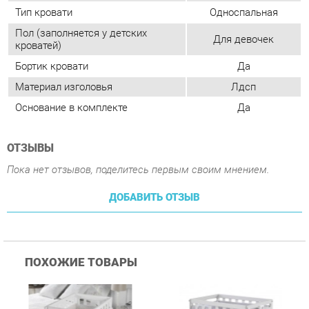
Основание в комплекте
Да
ОТЗЫВЫ
Пока нет отзывов, поделитесь первым своим мнением.
ДОБАВИТЬ ОТЗЫВ
ПОХОЖИЕ ТОВАРЫ
Колыбель Micuna Micuna
Колыбель Micuna Micuna
К
CODODO МО-1639 White
YouandMe МО-1838
Y