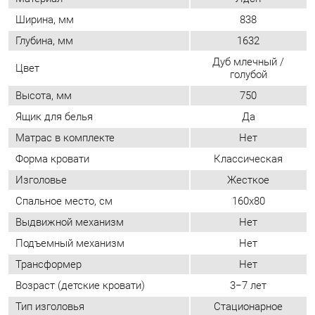
Высота, мм
750
Ящик для белья
Да
Матрас в комплекте
Нет
Форма кровати
Классическая
Изголовье
Жесткое
Спальное место, см
160x80
Выдвижной механизм
Нет
Подъемный механизм
Нет
Трансформер
Нет
Возраст (детские кровати)
3−7 лет
Тип изголовья
Стационарное
Тип кровати
Односпальная
Пол (заполняется у детских
Для девочек
кроватей)
Бортик кровати
Да
Материал изголовья
Лдсп