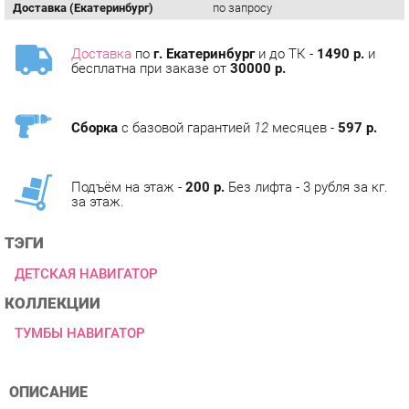
Доставка
по
г. Екатеринбург
и до ТК -
1490 р.
и
бесплатна при заказе от
30000 р.
Сборка
с базовой гарантией
12
месяцев -
597 р.
Подъём на этаж -
200 р.
Без лифта - 3 рубля за кг.
за этаж.
ТЭГИ
ДЕТСКАЯ НАВИГАТОР
КОЛЛЕКЦИИ
ТУМБЫ НАВИГАТОР
ОПИСАНИЕ
Красивая детская – это мечта не только детей, но и
родителей. Если Вы стремитесь оформить комнату своего
ребенка оригинальной и безопасной для него мебелью, то
коллекция «Навигатор» - это идеальное решение.