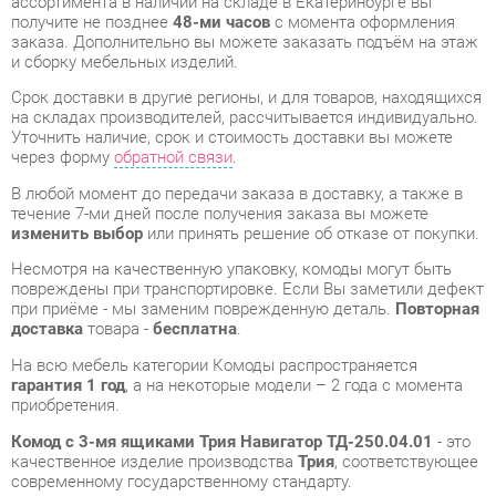
через форму
обратной связи
.
В любой момент до передачи заказа в доставку, а также в
течение 7-ми дней после получения заказа вы можете
изменить выбор
или принять решение об отказе от покупки.
Несмотря на качественную упаковку, комоды могут быть
повреждены при транспортировке. Если Вы заметили дефект
при приёме - мы заменим поврежденную деталь.
Повторная
доставка
товара -
бесплатна
.
На всю мебель категории Комоды распространяется
гарантия 1 год
, а на некоторые модели – 2 года с момента
приобретения.
Комод с 3-мя ящиками Трия Навигатор ТД-250.04.01
- это
качественное изделие производства
Трия
, соответствующее
современному государственному стандарту.
Надеемся, вы останетесь довольны вашим приобретением, и
будем рады, если вы оставите отзыв об опыте его
использования, который поможет сориентироваться нашим
будущим покупателям.
Кроме формы
обратной связи
получить развёрнутую
консультацию, фото и видеообзор продукции вы можете по
e-mail, телефону в Екатеринбурге и через мессенджеры