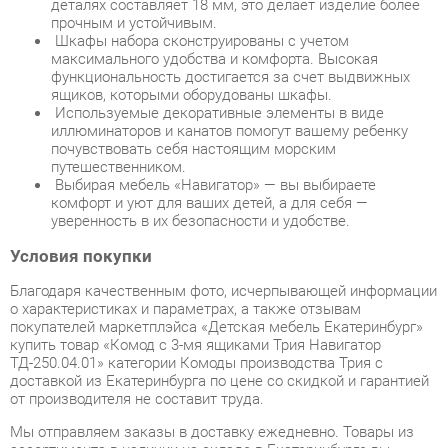
Используемые декоративные элементы в виде
иллюминаторов и канатов помогут вашему ребенку
почувствовать себя настоящим морским
путешественником.
Выбирая мебель «Навигатор» — вы выбираете
комфорт и уют для ваших детей, а для себя —
уверенность в их безопасности и удобстве.
Условия покупки
Благодаря качественным фото, исчерпывающей информации
о характеристиках и параметрах, а также отзывам
покупателей маркетплэйса «Детская мебель Екатеринбург»
купить товар «Комод с 3-мя ящиками Трия Навигатор
ТД-250.04.01» категории Комоды производства Трия с
доставкой из Екатеринбурга по цене со скидкой и гарантией
от производителя не составит труда.
Мы отправляем заказы в доставку ежедневно. Товары из
ассортимента в наличии на складе в Екатеринбурге вы
получите не позднее
48-ми часов
с момента оформления
заказа. Дополнительно вы можете заказать подъём на этаж
и сборку мебельных изделий.
Срок доставки в другие регионы, и для товаров, находящихся
на складах производителей, рассчитывается индивидуально.
Уточнить наличие, срок и стоимость доставки вы можете