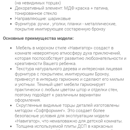
покрытие имитирующее состаренную бронзу
Основные преимущества модели:
Мебель в морском стиле «Навигатор» создаст в
комнате невероятную атмосферу духа приключений,
которая поспособствует развитию любознательности и
креативности Вашего ребенка.
Текстура натурального дерева и интересная лицевая
фурнитура с покрытием, имитирующим Бронзу,
привнесут в интерьер гармонию и сделают его милым
и уютным. Темный цвет мебели гармонирует
практически с любым цветом штор и отделки стен,
поэтому подойдет к различным вариантам
оформления.
Скругленные видимые торцы деталей изготовлены
методом «Софтформинг». Это создает более
безопасные условия для эксплуатации модели
«Навигатор», что немаловажно для детской комнаты.
Толщина используемой плиты ДСП в каркасных
деталях составляет 18 мм, это делает изделие более
прочным и устойчивым.
Шкафы набора сконструированы с учетом
максимального удобства и комфорта. Высокая
функциональность достигается за счет выдвижных
ящиков, которыми оборудованы шкафы.