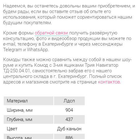
Telegram и WhatsApp.
Комоды также можно сравнить между собой в нашем шоу-
руме и купить Комод с 3-мя ящиками Трия Навигатор
ТД-250.04.01, самостоятельно забрав его с нашего
центрального склада в г. Екатеринбург. Полный список
адресов и магазинов смотрите на странице
контактов
.
Материал
Лдсп
Ширина, мм
904
Глубина, мм
437
Цвет
Дуб каньон
Высота, мм
886
Объем упаковок, м3
0.131
Вес упаковок, кг
44
Количество ящиков
3
Конструкция
С ящиками
Наличие колес
Нет