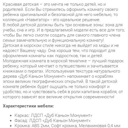
В любой детской должны быть три основные зоны: зона для
учебы, сна и игр. И в предлагаемой модели есть все для того,
чтобы Вы легко смогли создать для самого главного члена
семьи замечательную и функциональную комнату!
Детская в морском стиле никогда не выйдет из моды и не
надоест Вашему чаду. Она хороша тем, что подходит для
оформления комнаты как подростков, так и детей.
Молодежная комната в морской тематике – лучший подарок
ребенку, который мечтает о путешествиях и зачитывается
книжками о пиратах. Используемая текстура натурального
дерева «Дуб Каньон Монумент» напоминает о кораблях
эпохи великих географических открытий. В такой детской
комнате ребенок будет ощущать не только комфорт и
удобство, но и чувствовать себя в роли капитана корабля, от
которого зависят все великие открытия современности!
Характеристики мебели:
Каркас: ЛДСП «Дуб Каньон Монумент»
Фасад: ЛДСП «Дуб Каньон Монумент»
Кромка: ABS 2мм, Софт кромка, Меламиновая 0,4 мм
(на невидимых торцах)
Декоративный элемент: МДФ краска + патина,
тонированное стекло
Направляющие: шариковые
Фурнитура: ручки , уголки, планки - металлические,