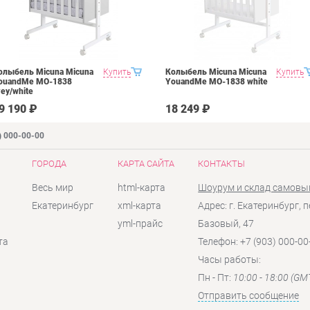
олыбель Micuna Micuna
Купить
Колыбель Micuna Micuna
Купить
ouandMe МО-1838
YouandMe МО-1838 white
rey/white
9 190 ₽
18 249 ₽
) 000-00-00
ГОРОДА
КАРТА САЙТА
КОНТАКТЫ
Весь мир
html-карта
Шоурум и склад самовы
Екатеринбург
xml-карта
Адрес: г. Екатеринбург, п
yml-прайс
Базовый, 47
та
Телефон: +7 (903) 000-00
Часы работы:
Пн - Пт:
10:00 - 18:00 (GM
Отправить сообщение