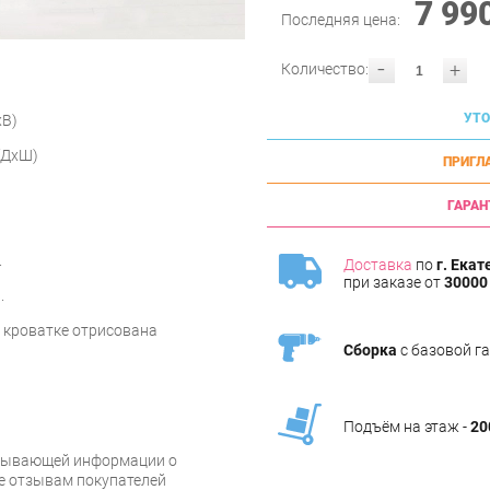
7 99
Последняя цена:
-
+
Количество:
УТО
хВ)
(ДхШ)
ПРИГЛ
ГАРАН
.
Доставка
по
г. Екат
при заказе от
30000 
.
 кроватке отрисована
Сборка
с базовой г
Подъём на этаж -
20
рпывающей информации о
же отзывам покупателей