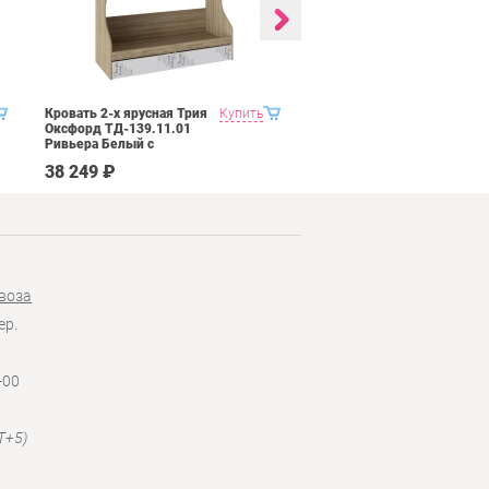
Кровать 2-х ярусная Трия
Купить
Кровать с 2 ящиками
Оксфорд ТД-139.11.01
Трия Оксфорд
Ривьера Белый с
ТД-139.12.01 Ривьера
рисунком
Белый с рисунком
38 249 ₽
15 749 ₽
воза
ер.
-00
T+5)