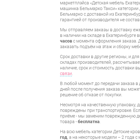
маркетплэйса «Детская мебель Екатер
машинка Бельмарко Такси» категории 
Бельмарко с доставкой из Екатеринбур
гарантией от производителя не состав
Мы отправляем заказы в доставку еже
в наличии на складе в Екатеринбурге 
часов
с момента оформления заказа. 
заказать подъём на этаж и сборку ме
Срок доставки в другие регионы, и дл
складах производителей, рассчитывае
наличие, срок и стоимость доставки 
связи
.
В любой момент до передачи заказа в д
дней после получения заказа вы може
решение об отказе от покупки.
Несмотря на качественную упаковку, д
повреждены при транспортировке. Есл
приёме - мы заменим поврежденную д
товара -
бесплатна
.
На всю мебель категории Детские кро
год
, а на некоторые модели – 2 года 