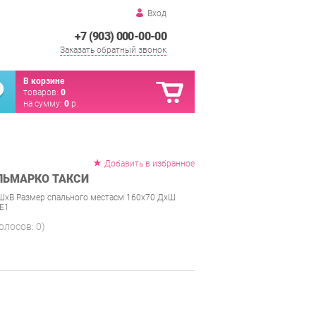
Вход
+7 (903) 000-00-00
Заказать обратный звонок
В корзине
товаров:
0
на сумму:
0
р.
Добавить в избранное
ЛЬМАРКО ТАКСИ
ШхВ Размер спального местасм 160х70 ДхШ
 Е1
голосов:
0
)