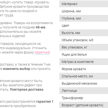
инбург» купить товар «Кровать-
Материал
Детские кровати производства
га по цене со скидкой и
Ширина, мм
ит труда.
Глубина, мм
дневно. Товары из ассортимента
Цвет
вы получите не позднее
48-ми
Дополнительно вы можете
Высота, мм
бельных изделий.
Объем упаковок, м3
я товаров, находящихся на
Вес упаковок, кг
тся индивидуально. Уточнить
вы можете через форму
обратной
Ящик для белья
Матрас в комплекте
оставку, а также в течение 7-ми
те
изменить выбор
или принять
Форма кровати
Спальное место, см
етские кровати могут быть
Выдвижной механизм
и Вы заметили дефект при
еталь.
Повторная доставка
Лестница
Трансформер
вати распространяется
гарантия 1
Возраст (детские кровати)
с момента приобретения.