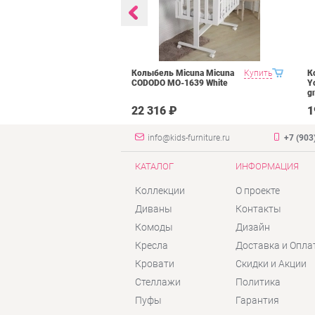
вухъярусная
Купить
Колыбель Micuna Micuna
Купить
К
нд
CODODO МО-1639 White
Y
.01 Фон
g
б Делано
₽
22 316 ₽
1
info@kids-furniture.ru
+7 (903
КАТАЛОГ
ИНФОРМАЦИЯ
Коллекции
О проекте
Диваны
Контакты
Комоды
Дизайн
Кресла
Доставка и Опла
Кровати
Скидки и Акции
Стеллажи
Политика
Пуфы
Гарантия