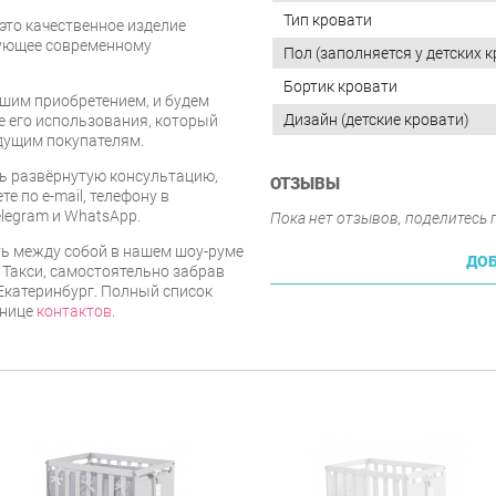
Тип кровати
 это качественное изделие
вующее современному
Пол (заполняется у детских 
Бортик кровати
шим приобретением, и будем
Дизайн (детские кровати)
е его использования, который
дущим покупателям.
ь развёрнутую консультацию,
ОТЗЫВЫ
е по e-mail, телефону в
legram и WhatsApp.
Пока нет отзывов, поделитесь
ть между собой в нашем шоу-руме
ДОБ
Такси, самостоятельно забрав
 Екатеринбург. Полный список
анице
контактов
.